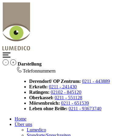
Darstellung
Telefonnummern
Derendorf/ OP Zentrum:
0211 - 443889
Erkrath:
0211 - 241430
Ratingen:
02102 - 845120
Oberkassel:
0211 - 551128
Mörsenbroich:
0211 - 651539
Leben ohne Brille:
0211 - 93673740
Home
Über uns
Lumedico
Standorte/Sprechzeiten