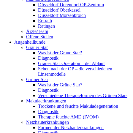
Düsseldorf Derendorf OP-Zentrum
Düsseldorf Oberkassel
Düsseldorf Mörsenbroich
Erkrath
Ratingen
Ärzte/Team
Offene Stellen
Augenheilkunde
Grauer Star
Was ist der Graue Star?
Diagnostik
Grauer-Star-Operation – der Ablauf
Sehen nach der OP – die verschiedenen
Linsenmodelle
Grüner Star
Was ist der Grüne Star?
Diagnostik
Verschiedene Therapieformen des Grünen Stars
Makulaerkrankungen
Trockene und feuchte Makuladegeneration
Diagnostik
Therapie feuchte AMD (IVOM)
Netzhauterkrankungen
Formen der Netzhauterkrankungen
Diagnostik