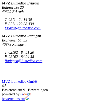
MVZ Lumedico Erkrath
Bahnstraße 20
40699 Erkrath
T. 0211 - 24 14 30
F. 0211 - 22 08 430
Erkrath@lumedico.com
MVZ Lumedico Ratingen
Bechemer Str. 33
40878 Ratingen
T. 02102 - 84 51 20
F. 02102 - 84 94 38
Ratingen@lumedico.com
MVZ Lumedico GmbH
4.5
Basierend auf 91 Bewertungen
powered by
G
o
o
g
l
e
bewerte uns auf