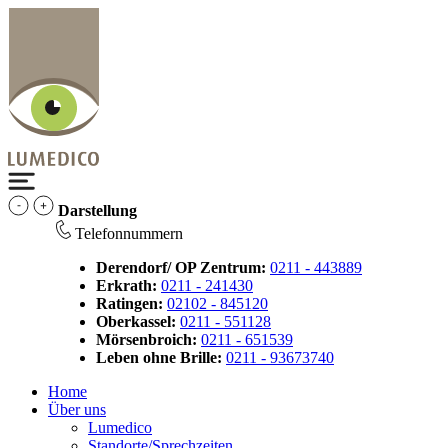
Darstellung
Telefonnummern
Derendorf/ OP Zentrum:
0211 - 443889
Erkrath:
0211 - 241430
Ratingen:
02102 - 845120
Oberkassel:
0211 - 551128
Mörsenbroich:
0211 - 651539
Leben ohne Brille:
0211 - 93673740
Home
Über uns
Lumedico
Standorte/Sprechzeiten