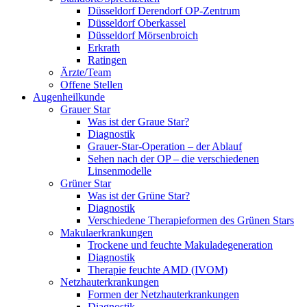
Düsseldorf Derendorf OP-Zentrum
Düsseldorf Oberkassel
Düsseldorf Mörsenbroich
Erkrath
Ratingen
Ärzte/Team
Offene Stellen
Augenheilkunde
Grauer Star
Was ist der Graue Star?
Diagnostik
Grauer-Star-Operation – der Ablauf
Sehen nach der OP – die verschiedenen
Linsenmodelle
Grüner Star
Was ist der Grüne Star?
Diagnostik
Verschiedene Therapieformen des Grünen Stars
Makulaerkrankungen
Trockene und feuchte Makuladegeneration
Diagnostik
Therapie feuchte AMD (IVOM)
Netzhauterkrankungen
Formen der Netzhauterkrankungen
Diagnostik