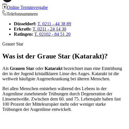
Online Terminvergabe
Telefonnummern
Düsseldorf:
T. 0211 - 44 38 89
Erkrath:
T. 0211 - 24 14 30
Ratingen:
T. 02102 - 84 51 20
Grauer Star
Was ist der Graue Star (Katarakt)?
Als
Grauen Star
oder
Katarakt
bezeichnet man eine Eintrübung
der in der Jugend kristallklaren Linse des Auges. Katarakt ist die
weltweit häufigste Augenerkrankung bei älteren Menschen.
Bei allen Menschen entstehen während des Lebens in der
Augenlinse zunehmende Trübungen durch Degeneration der
Linseneiweiße. Zwischen dem 60. und 75. Lebensjahr haben fast
100 Prozent der Mitteleuropäer mehr oder weniger starke
Trübungen der Augenlinse entwickelt.