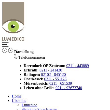
Darstellung
Telefonnummern
Derendorf/ OP Zentrum:
0211 - 443889
Erkrath:
0211 - 241430
Ratingen:
02102 - 845120
Oberkassel:
0211 - 551128
Mörsenbroich:
0211 - 651539
Leben ohne Brille:
0211 - 93673740
Home
Über uns
Lumedico
Standorte/Sprechzeiten