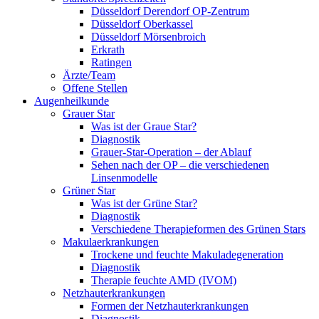
Düsseldorf Derendorf OP-Zentrum
Düsseldorf Oberkassel
Düsseldorf Mörsenbroich
Erkrath
Ratingen
Ärzte/Team
Offene Stellen
Augenheilkunde
Grauer Star
Was ist der Graue Star?
Diagnostik
Grauer-Star-Operation – der Ablauf
Sehen nach der OP – die verschiedenen
Linsenmodelle
Grüner Star
Was ist der Grüne Star?
Diagnostik
Verschiedene Therapieformen des Grünen Stars
Makulaerkrankungen
Trockene und feuchte Makuladegeneration
Diagnostik
Therapie feuchte AMD (IVOM)
Netzhauterkrankungen
Formen der Netzhauterkrankungen
Diagnostik