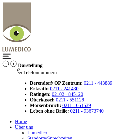
Darstellung
Telefonnummern
Derendorf/ OP Zentrum:
0211 - 443889
Erkrath:
0211 - 241430
Ratingen:
02102 - 845120
Oberkassel:
0211 - 551128
Mörsenbroich:
0211 - 651539
Leben ohne Brille:
0211 - 93673740
Home
Über uns
Lumedico
Standorte/Sprechzeiten