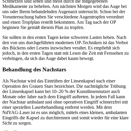
Schmerzen sind selten und meist durch die mitgegebenen
Medikamente zu beheben. Am nächsten Morgen wird das Auge bei
uns oder Ihrem behandelnden Augenarzt untersucht. Schon bei der
Voruntersuchung haben Sie verschiedene Augentropfen verordnet
und einen Tropfplan erstellt bekommen. Am Tag nach der OP
beginnen Sie gemäß diesem Plan zu tropfen.
Sie sollten in den ersten Tagen keine schweren Lasten heben. Nach
den von uns durchgeführten modernen OP-Techniken ist das Verbot
des Bückens oder Lesens inzwischen veraltet. Es empfiehlt sich
jedoch, in den ersten Tagen statt mit Lesen die Zeit mit Fernsehen zu
verbringen, da sich das Auge dabei kaum bewegt.
Behandlung des Nachstars
Als Nachstar wird das Eintrüben der Linsenkapsel nach einer
Operation des Grauen Stars bezeichnet. Die nachträgliche Trübung
der Linsenkapsel kann bei 10–20 % der Kunstlinsennutzer auch
Monate oder Jahre nach dem Eingriff auftreten. In jedem Fall kann
der Nachstar ambulant und ohne operativen Eingriff schmerzfrei mit
einer speziellen Laserbehandlung entfernt werden. Mit dem
NdYAG-Laser ist es uns möglich, mittels eines kleinen, ambulanten
Eingriffs die Kapsel zu durchtrennen und somit wieder für eine klare
Sicht zu sorgen.