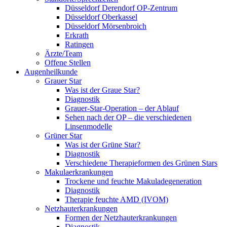
Düsseldorf Derendorf OP-Zentrum
Düsseldorf Oberkassel
Düsseldorf Mörsenbroich
Erkrath
Ratingen
Ärzte/Team
Offene Stellen
Augenheilkunde
Grauer Star
Was ist der Graue Star?
Diagnostik
Grauer-Star-Operation – der Ablauf
Sehen nach der OP – die verschiedenen
Linsenmodelle
Grüner Star
Was ist der Grüne Star?
Diagnostik
Verschiedene Therapieformen des Grünen Stars
Makulaerkrankungen
Trockene und feuchte Makuladegeneration
Diagnostik
Therapie feuchte AMD (IVOM)
Netzhauterkrankungen
Formen der Netzhauterkrankungen
Diagnostik