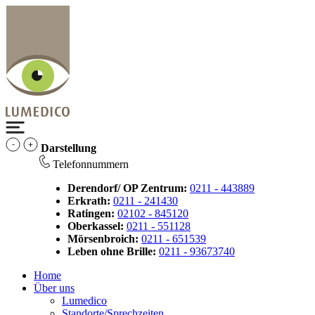
Darstellung
Telefonnummern
Derendorf/ OP Zentrum:
0211 - 443889
Erkrath:
0211 - 241430
Ratingen:
02102 - 845120
Oberkassel:
0211 - 551128
Mörsenbroich:
0211 - 651539
Leben ohne Brille:
0211 - 93673740
Home
Über uns
Lumedico
Standorte/Sprechzeiten