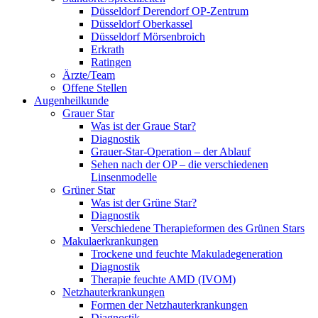
Düsseldorf Derendorf OP-Zentrum
Düsseldorf Oberkassel
Düsseldorf Mörsenbroich
Erkrath
Ratingen
Ärzte/Team
Offene Stellen
Augenheilkunde
Grauer Star
Was ist der Graue Star?
Diagnostik
Grauer-Star-Operation – der Ablauf
Sehen nach der OP – die verschiedenen
Linsenmodelle
Grüner Star
Was ist der Grüne Star?
Diagnostik
Verschiedene Therapieformen des Grünen Stars
Makulaerkrankungen
Trockene und feuchte Makuladegeneration
Diagnostik
Therapie feuchte AMD (IVOM)
Netzhauterkrankungen
Formen der Netzhauterkrankungen
Diagnostik