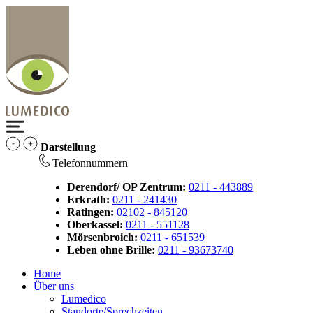
Darstellung
Telefonnummern
Derendorf/ OP Zentrum:
0211 - 443889
Erkrath:
0211 - 241430
Ratingen:
02102 - 845120
Oberkassel:
0211 - 551128
Mörsenbroich:
0211 - 651539
Leben ohne Brille:
0211 - 93673740
Home
Über uns
Lumedico
Standorte/Sprechzeiten