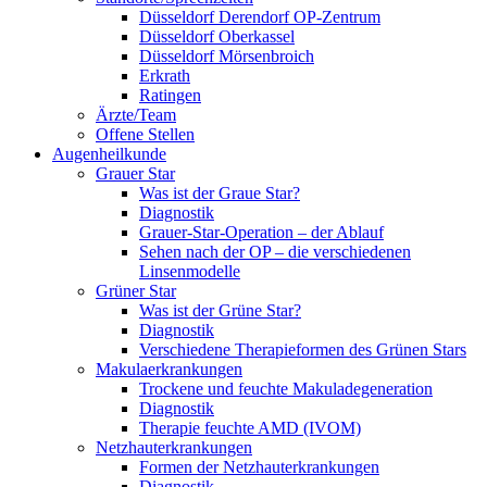
Düsseldorf Derendorf OP-Zentrum
Düsseldorf Oberkassel
Düsseldorf Mörsenbroich
Erkrath
Ratingen
Ärzte/Team
Offene Stellen
Augenheilkunde
Grauer Star
Was ist der Graue Star?
Diagnostik
Grauer-Star-Operation – der Ablauf
Sehen nach der OP – die verschiedenen
Linsenmodelle
Grüner Star
Was ist der Grüne Star?
Diagnostik
Verschiedene Therapieformen des Grünen Stars
Makulaerkrankungen
Trockene und feuchte Makuladegeneration
Diagnostik
Therapie feuchte AMD (IVOM)
Netzhauterkrankungen
Formen der Netzhauterkrankungen
Diagnostik