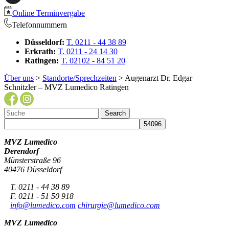
Online Terminvergabe
Telefonnummern
Düsseldorf:
T. 0211 - 44 38 89
Erkrath:
T. 0211 - 24 14 30
Ratingen:
T. 02102 - 84 51 20
Über uns
>
Standorte/Sprechzeiten
> Augenarzt Dr. Edgar
Schnitzler – MVZ Lumedico Ratingen
MVZ Lumedico
Derendorf
Münsterstraße 96
40476 Düsseldorf
T. 0211 - 44 38 89
F. 0211 - 51 50 918
info@lumedico.com
chirurgie@lumedico.com
MVZ Lumedico