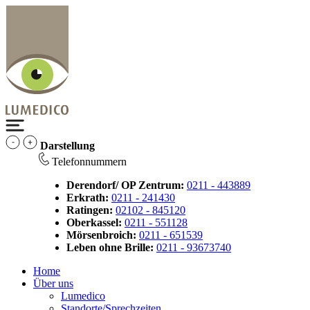
Darstellung
Telefonnummern
Derendorf/ OP Zentrum:
0211 - 443889
Erkrath:
0211 - 241430
Ratingen:
02102 - 845120
Oberkassel:
0211 - 551128
Mörsenbroich:
0211 - 651539
Leben ohne Brille:
0211 - 93673740
Home
Über uns
Lumedico
Standorte/Sprechzeiten