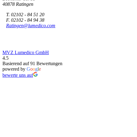
40878 Ratingen
T. 02102 - 84 51 20
F. 02102 - 84 94 38
Ratingen@lumedico.com
MVZ Lumedico GmbH
4.5
Basierend auf 91 Bewertungen
powered by
G
o
o
g
l
e
bewerte uns auf