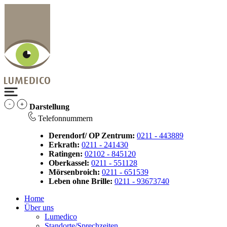
Darstellung
Telefonnummern
Derendorf/ OP Zentrum:
0211 - 443889
Erkrath:
0211 - 241430
Ratingen:
02102 - 845120
Oberkassel:
0211 - 551128
Mörsenbroich:
0211 - 651539
Leben ohne Brille:
0211 - 93673740
Home
Über uns
Lumedico
Standorte/Sprechzeiten