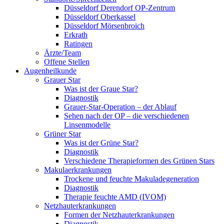
Düsseldorf Derendorf OP-Zentrum
Düsseldorf Oberkassel
Düsseldorf Mörsenbroich
Erkrath
Ratingen
Ärzte/Team
Offene Stellen
Augenheilkunde
Grauer Star
Was ist der Graue Star?
Diagnostik
Grauer-Star-Operation – der Ablauf
Sehen nach der OP – die verschiedenen
Linsenmodelle
Grüner Star
Was ist der Grüne Star?
Diagnostik
Verschiedene Therapieformen des Grünen Stars
Makulaerkrankungen
Trockene und feuchte Makuladegeneration
Diagnostik
Therapie feuchte AMD (IVOM)
Netzhauterkrankungen
Formen der Netzhauterkrankungen
Diagnostik