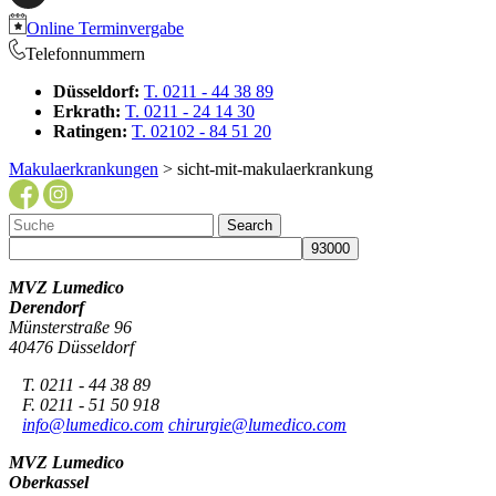
Online Terminvergabe
Telefonnummern
Düsseldorf:
T. 0211 - 44 38 89
Erkrath:
T. 0211 - 24 14 30
Ratingen:
T. 02102 - 84 51 20
Makulaerkrankungen
> sicht-mit-makulaerkrankung
MVZ Lumedico
Derendorf
Münsterstraße 96
40476 Düsseldorf
T. 0211 - 44 38 89
F. 0211 - 51 50 918
info@lumedico.com
chirurgie@lumedico.com
MVZ Lumedico
Oberkassel