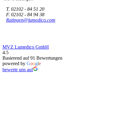
T. 02102 - 84 51 20
F. 02102 - 84 94 38
Ratingen@lumedico.com
MVZ Lumedico GmbH
4.5
Basierend auf 91 Bewertungen
powered by
G
o
o
g
l
e
bewerte uns auf