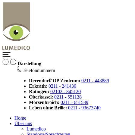
Darstellung
Telefonnummern
Derendorf/ OP Zentrum:
0211 - 443889
Erkrath:
0211 - 241430
Ratingen:
02102 - 845120
Oberkassel:
0211 - 551128
Mörsenbroich:
0211 - 651539
Leben ohne Brille:
0211 - 93673740
Home
Über uns
Lumedico
Standorte/Sprechzeiten