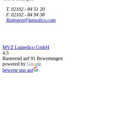
T. 02102 - 84 51 20
F. 02102 - 84 94 38
Ratingen@lumedico.com
MVZ Lumedico GmbH
4.5
Basierend auf 91 Bewertungen
powered by
G
o
o
g
l
e
bewerte uns auf