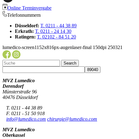
Online Terminvergabe
Telefonnummern
Düsseldorf:
T. 0211 - 44 38 89
Erkrath:
T. 0211 - 24 14 30
Ratingen:
T. 02102 - 84 51 20
lumedico-screen1152x816px-augenlaser-final 150dpi 250321
MVZ Lumedico
Derendorf
Münsterstraße 96
40476 Düsseldorf
T. 0211 - 44 38 89
F. 0211 - 51 50 918
info@lumedico.com
chirurgie@lumedico.com
MVZ Lumedico
Oberkassel