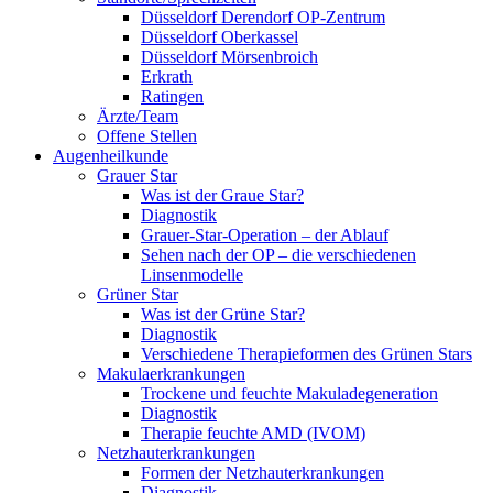
Düsseldorf Derendorf OP-Zentrum
Düsseldorf Oberkassel
Düsseldorf Mörsenbroich
Erkrath
Ratingen
Ärzte/Team
Offene Stellen
Augenheilkunde
Grauer Star
Was ist der Graue Star?
Diagnostik
Grauer-Star-Operation – der Ablauf
Sehen nach der OP – die verschiedenen
Linsenmodelle
Grüner Star
Was ist der Grüne Star?
Diagnostik
Verschiedene Therapieformen des Grünen Stars
Makulaerkrankungen
Trockene und feuchte Makuladegeneration
Diagnostik
Therapie feuchte AMD (IVOM)
Netzhauterkrankungen
Formen der Netzhauterkrankungen
Diagnostik