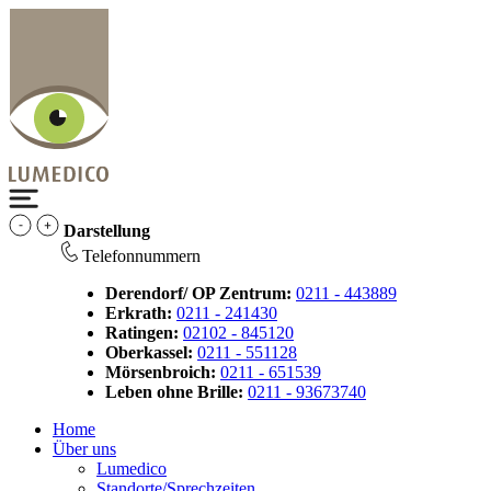
Darstellung
Telefonnummern
Derendorf/ OP Zentrum:
0211 - 443889
Erkrath:
0211 - 241430
Ratingen:
02102 - 845120
Oberkassel:
0211 - 551128
Mörsenbroich:
0211 - 651539
Leben ohne Brille:
0211 - 93673740
Home
Über uns
Lumedico
Standorte/Sprechzeiten