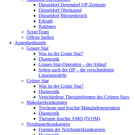
Düsseldorf Derendorf OP-Zentrum
Düsseldorf Oberkassel
Düsseldorf Mörsenbroich
Erkrath
Ratingen
Ärzte/Team
Offene Stellen
Augenheilkunde
Grauer Star
Was ist der Graue Star?
Diagnostik
Grauer-Star-Operation – der Ablauf
Sehen nach der OP – die verschiedenen
Linsenmodelle
Grüner Star
Was ist der Grüne Star?
Diagnostik
Verschiedene Therapieformen des Grünen Stars
Makulaerkrankungen
Trockene und feuchte Makuladegeneration
Diagnostik
Therapie feuchte AMD (IVOM)
Netzhauterkrankungen
Formen der Netzhauterkrankungen
Diagnostik