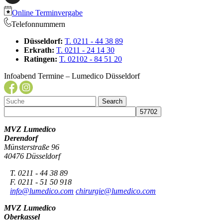
Online Terminvergabe
Telefonnummern
Düsseldorf:
T. 0211 - 44 38 89
Erkrath:
T. 0211 - 24 14 30
Ratingen:
T. 02102 - 84 51 20
Infoabend Termine – Lumedico Düsseldorf
MVZ Lumedico
Derendorf
Münsterstraße 96
40476 Düsseldorf
T. 0211 - 44 38 89
F. 0211 - 51 50 918
info@lumedico.com
chirurgie@lumedico.com
MVZ Lumedico
Oberkassel