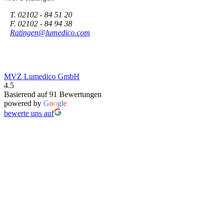
T. 02102 - 84 51 20
F. 02102 - 84 94 38
Ratingen@lumedico.com
MVZ Lumedico GmbH
4.5
Basierend auf 91 Bewertungen
powered by
G
o
o
g
l
e
bewerte uns auf