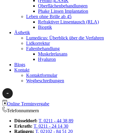
(Femto-)LASIK
Oberflächenbehandlungen
Phake Linsen Implantation
Leben ohne Brille ab 45
Refraktiver Linsentausch (RLA)
Bioptik
Ästhetik
Lumedicus: Überblick über die Verfahren
Lidkorrektur
Faltenbehandlung
Muskelrelaxans
Hyaluron
Blogs
Kontakt
Kontaktformular
Wegbeschreibungen
Online Terminvergabe
Telefonnummern
Düsseldorf:
T. 0211 - 44 38 89
Erkrath:
T. 0211 - 24 14 30
Ratingen:
T. 02102 - 84 51 20