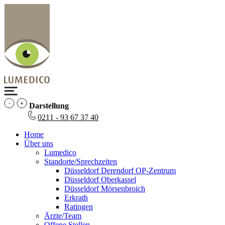
Darstellung
0211 - 93 67 37 40
Home
Über uns
Lumedico
Standorte/Sprechzeiten
Düsseldorf Derendorf OP-Zentrum
Düsseldorf Oberkassel
Düsseldorf Mörsenbroich
Erkrath
Ratingen
Ärzte/Team
Offene Stellen