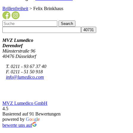
Brillenfreiheit
> Felix Brinkhaus
MVZ Lumedico
Derendorf
Münsterstraße 96
40476 Düsseldorf
T. 0211 - 93 67 37 40
F. 0211 - 51 50 918
info@lumedico.com
MVZ Lumedico GmbH
4.5
Basierend auf 91 Bewertungen
powered by
G
o
o
g
l
e
bewerte uns auf