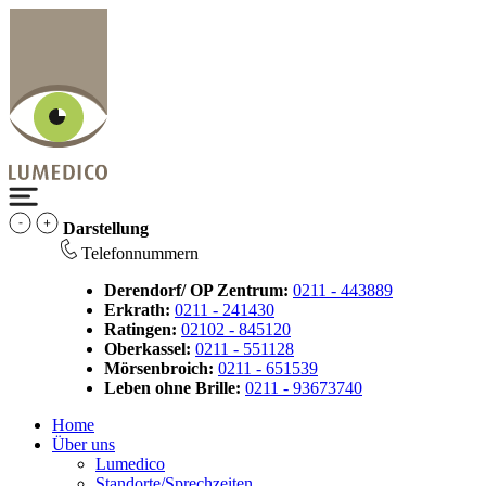
Darstellung
Telefonnummern
Derendorf/ OP Zentrum:
0211 - 443889
Erkrath:
0211 - 241430
Ratingen:
02102 - 845120
Oberkassel:
0211 - 551128
Mörsenbroich:
0211 - 651539
Leben ohne Brille:
0211 - 93673740
Home
Über uns
Lumedico
Standorte/Sprechzeiten