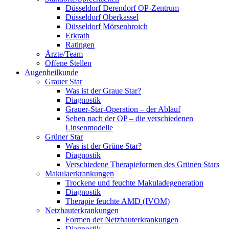
Düsseldorf Derendorf OP-Zentrum
Düsseldorf Oberkassel
Düsseldorf Mörsenbroich
Erkrath
Ratingen
Ärzte/Team
Offene Stellen
Augenheilkunde
Grauer Star
Was ist der Graue Star?
Diagnostik
Grauer-Star-Operation – der Ablauf
Sehen nach der OP – die verschiedenen
Linsenmodelle
Grüner Star
Was ist der Grüne Star?
Diagnostik
Verschiedene Therapieformen des Grünen Stars
Makulaerkrankungen
Trockene und feuchte Makuladegeneration
Diagnostik
Therapie feuchte AMD (IVOM)
Netzhauterkrankungen
Formen der Netzhauterkrankungen
Diagnostik