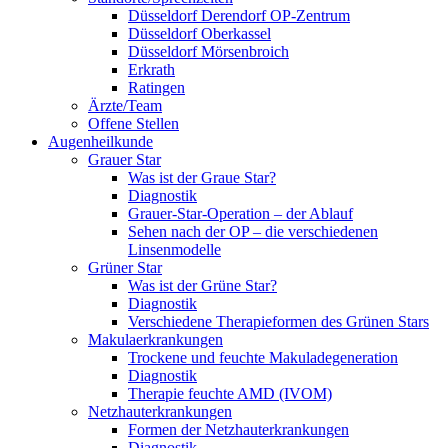
Düsseldorf Derendorf OP-Zentrum
Düsseldorf Oberkassel
Düsseldorf Mörsenbroich
Erkrath
Ratingen
Ärzte/Team
Offene Stellen
Augenheilkunde
Grauer Star
Was ist der Graue Star?
Diagnostik
Grauer-Star-Operation – der Ablauf
Sehen nach der OP – die verschiedenen
Linsenmodelle
Grüner Star
Was ist der Grüne Star?
Diagnostik
Verschiedene Therapieformen des Grünen Stars
Makulaerkrankungen
Trockene und feuchte Makuladegeneration
Diagnostik
Therapie feuchte AMD (IVOM)
Netzhauterkrankungen
Formen der Netzhauterkrankungen
Diagnostik