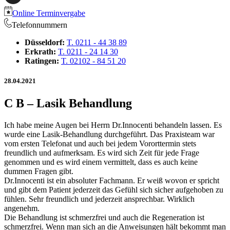
Online Terminvergabe
Telefonnummern
Düsseldorf:
T. 0211 - 44 38 89
Erkrath:
T. 0211 - 24 14 30
Ratingen:
T. 02102 - 84 51 20
28.04.2021
C B – Lasik Behandlung
Ich habe meine Augen bei Herrn Dr.Innocenti behandeln lassen. Es
wurde eine Lasik-Behandlung durchgeführt. Das Praxisteam war
vom ersten Telefonat und auch bei jedem Vororttermin stets
freundlich und aufmerksam. Es wird sich Zeit für jede Frage
genommen und es wird einem vermittelt, dass es auch keine
dummen Fragen gibt.
Dr.Innocenti ist ein absoluter Fachmann. Er weiß wovon er spricht
und gibt dem Patient jederzeit das Gefühl sich sicher aufgehoben zu
fühlen. Sehr freundlich und jederzeit ansprechbar. Wirklich
angenehm.
Die Behandlung ist schmerzfrei und auch die Regeneration ist
schmerzfrei. Wenn man sich an die Anweisungen hält bekommt man