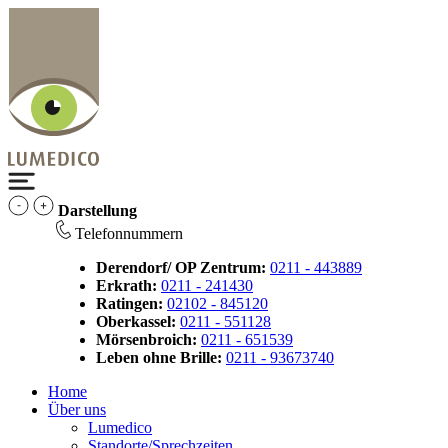
Darstellung
Telefonnummern
Derendorf/ OP Zentrum:
0211 - 443889
Erkrath:
0211 - 241430
Ratingen:
02102 - 845120
Oberkassel:
0211 - 551128
Mörsenbroich:
0211 - 651539
Leben ohne Brille:
0211 - 93673740
Home
Über uns
Lumedico
Standorte/Sprechzeiten