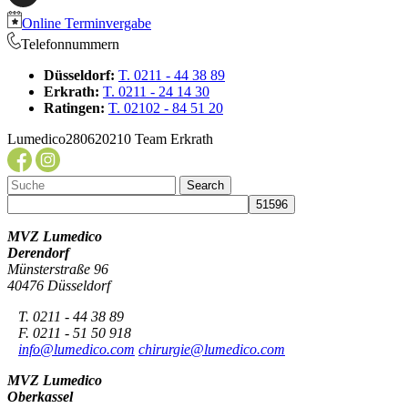
Online Terminvergabe
Telefonnummern
Düsseldorf:
T. 0211 - 44 38 89
Erkrath:
T. 0211 - 24 14 30
Ratingen:
T. 02102 - 84 51 20
Lumedico280620210 Team Erkrath
MVZ Lumedico
Derendorf
Münsterstraße 96
40476 Düsseldorf
T. 0211 - 44 38 89
F. 0211 - 51 50 918
info@lumedico.com
chirurgie@lumedico.com
MVZ Lumedico
Oberkassel