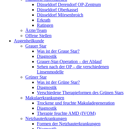
Düsseldorf Derendorf OP-Zentrum
Düsseldorf Oberkassel
Düsseldorf Mörsenbroich
Erkrath
Ratingen
Ärzte/Team
Offene Stellen
Augenheilkunde
Grauer Star
Was ist der Graue Star?
Diagnostik
Grauer-Star-Operation – der Ablauf
Sehen nach der OP – die verschiedenen
Linsenmodelle
Grüner Star
Was ist der Grüne Star?
Diagnostik
Verschiedene Therapieformen des Grünen Stars
Makulaerkrankungen
Trockene und feuchte Makuladegeneration
Diagnostik
Therapie feuchte AMD (IVOM)
Netzhauterkrankungen
Formen der Netzhauterkrankungen
Diagnostik