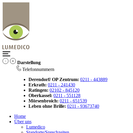
Darstellung
Telefonnummern
Derendorf/ OP Zentrum:
0211 - 443889
Erkrath:
0211 - 241430
Ratingen:
02102 - 845120
Oberkassel:
0211 - 551128
Mörsenbroich:
0211 - 651539
Leben ohne Brille:
0211 - 93673740
Home
Über uns
Lumedico
Standorte/Sprechzeiten