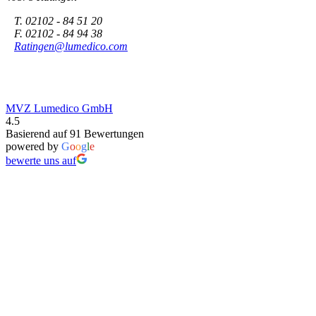
T. 02102 - 84 51 20
F. 02102 - 84 94 38
Ratingen@lumedico.com
MVZ Lumedico GmbH
4.5
Basierend auf 91 Bewertungen
powered by
G
o
o
g
l
e
bewerte uns auf