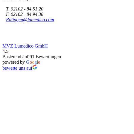
T. 02102 - 84 51 20
F. 02102 - 84 94 38
Ratingen@lumedico.com
MVZ Lumedico GmbH
4.5
Basierend auf 91 Bewertungen
powered by
G
o
o
g
l
e
bewerte uns auf