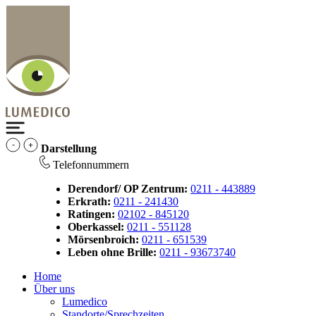
Darstellung
Telefonnummern
Derendorf/ OP Zentrum:
0211 - 443889
Erkrath:
0211 - 241430
Ratingen:
02102 - 845120
Oberkassel:
0211 - 551128
Mörsenbroich:
0211 - 651539
Leben ohne Brille:
0211 - 93673740
Home
Über uns
Lumedico
Standorte/Sprechzeiten