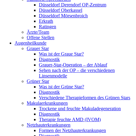
Düsseldorf Derendorf OP-Zentrum
Düsseldorf Oberkassel
Düsseldorf Mörsenbroich
Erkrath
Ratingen
Ärzte/Team
Offene Stellen
Augenheilkunde
Grauer Star
Was ist der Graue Star?
Diagnostik
Grauer-Star-Operation – der Ablauf
Sehen nach der OP – die verschiedenen
Linsenmodelle
Grüner Star
Was ist der Grüne Star?
Diagnostik
Verschiedene Therapieformen des Grünen Stars
Makulaerkrankungen
Trockene und feuchte Makuladegeneration
Diagnostik
Therapie feuchte AMD (IVOM)
Netzhauterkrankungen
Formen der Netzhauterkrankungen
Diagnostik