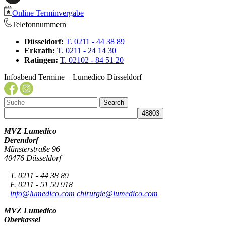
Online Terminvergabe
Telefonnummern
Düsseldorf:
T. 0211 - 44 38 89
Erkrath:
T. 0211 - 24 14 30
Ratingen:
T. 02102 - 84 51 20
Infoabend Termine – Lumedico Düsseldorf
MVZ Lumedico
Derendorf
Münsterstraße 96
40476 Düsseldorf
T. 0211 - 44 38 89
F. 0211 - 51 50 918
info@lumedico.com
chirurgie@lumedico.com
MVZ Lumedico
Oberkassel