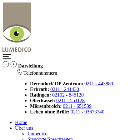
Darstellung
Telefonnummern
Derendorf/ OP Zentrum:
0211 - 443889
Erkrath:
0211 - 241430
Ratingen:
02102 - 845120
Oberkassel:
0211 - 551128
Mörsenbroich:
0211 - 651539
Leben ohne Brille:
0211 - 93673740
Home
Über uns
Lumedico
Standorte/Sprechzeiten