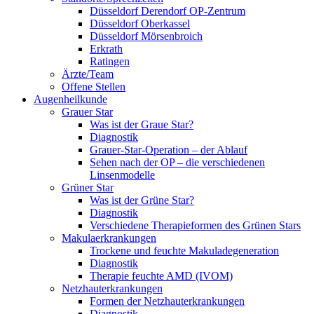
Düsseldorf Derendorf OP-Zentrum
Düsseldorf Oberkassel
Düsseldorf Mörsenbroich
Erkrath
Ratingen
Ärzte/Team
Offene Stellen
Augenheilkunde
Grauer Star
Was ist der Graue Star?
Diagnostik
Grauer-Star-Operation – der Ablauf
Sehen nach der OP – die verschiedenen
Linsenmodelle
Grüner Star
Was ist der Grüne Star?
Diagnostik
Verschiedene Therapieformen des Grünen Stars
Makulaerkrankungen
Trockene und feuchte Makuladegeneration
Diagnostik
Therapie feuchte AMD (IVOM)
Netzhauterkrankungen
Formen der Netzhauterkrankungen
Diagnostik