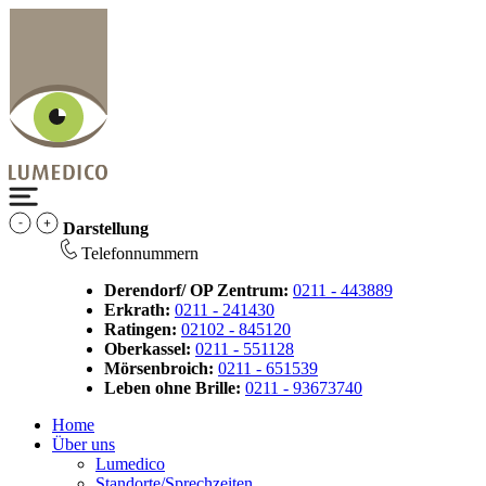
Darstellung
Telefonnummern
Derendorf/ OP Zentrum:
0211 - 443889
Erkrath:
0211 - 241430
Ratingen:
02102 - 845120
Oberkassel:
0211 - 551128
Mörsenbroich:
0211 - 651539
Leben ohne Brille:
0211 - 93673740
Home
Über uns
Lumedico
Standorte/Sprechzeiten