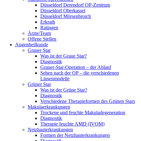
Düsseldorf Derendorf OP-Zentrum
Düsseldorf Oberkassel
Düsseldorf Mörsenbroich
Erkrath
Ratingen
Ärzte/Team
Offene Stellen
Augenheilkunde
Grauer Star
Was ist der Graue Star?
Diagnostik
Grauer-Star-Operation – der Ablauf
Sehen nach der OP – die verschiedenen
Linsenmodelle
Grüner Star
Was ist der Grüne Star?
Diagnostik
Verschiedene Therapieformen des Grünen Stars
Makulaerkrankungen
Trockene und feuchte Makuladegeneration
Diagnostik
Therapie feuchte AMD (IVOM)
Netzhauterkrankungen
Formen der Netzhauterkrankungen
Diagnostik