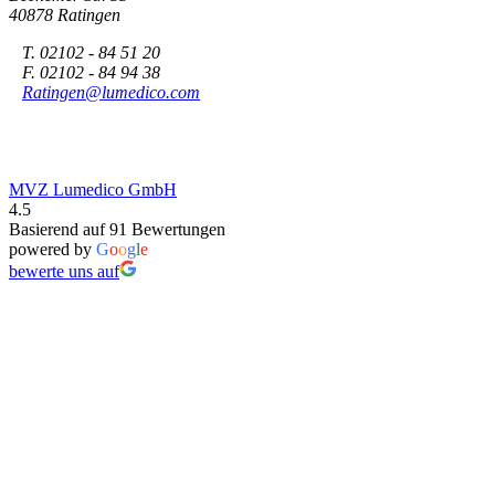
40878 Ratingen
T. 02102 - 84 51 20
F. 02102 - 84 94 38
Ratingen@lumedico.com
MVZ Lumedico GmbH
4.5
Basierend auf 91 Bewertungen
powered by
G
o
o
g
l
e
bewerte uns auf