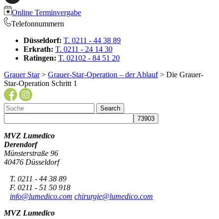
Online Terminvergabe
Telefonnummern
Düsseldorf:
T. 0211 - 44 38 89
Erkrath:
T. 0211 - 24 14 30
Ratingen:
T. 02102 - 84 51 20
Grauer Star
>
Grauer-Star-Operation – der Ablauf
> Die Grauer-
Star-Operation Schritt 1
MVZ Lumedico
Derendorf
Münsterstraße 96
40476 Düsseldorf
T. 0211 - 44 38 89
F. 0211 - 51 50 918
info@lumedico.com
chirurgie@lumedico.com
MVZ Lumedico