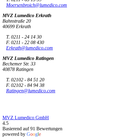
Moersenbroich@lumedico.com
MVZ Lumedico Erkrath
Bahnstraße 20
40699 Erkrath
T. 0211 - 24 14 30
F. 0211 - 22 08 430
Erkrath@lumedico.com
MVZ Lumedico Ratingen
Bechemer Str. 33
40878 Ratingen
T. 02102 - 84 51 20
F. 02102 - 84 94 38
Ratingen@lumedico.com
MVZ Lumedico GmbH
4.5
Basierend auf 91 Bewertungen
powered by
G
o
o
g
l
e